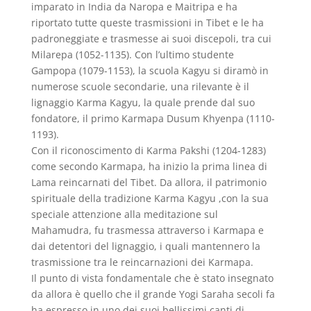
imparato in India da Naropa e Maitripa e ha
riportato tutte queste trasmissioni in Tibet e le ha
padroneggiate e trasmesse ai suoi discepoli, tra cui
Milarepa (1052-1135). Con l’ultimo studente
Gampopa (1079-1153), la scuola Kagyu si diramò in
numerose scuole secondarie, una rilevante è il
lignaggio Karma Kagyu, la quale prende dal suo
fondatore, il primo Karmapa Dusum Khyenpa (1110-
1193).
Con il riconoscimento di Karma Pakshi (1204-1283)
come secondo Karmapa, ha inizio la prima linea di
Lama reincarnati del Tibet. Da allora, il patrimonio
spirituale della tradizione Karma Kagyu ,con la sua
speciale attenzione alla meditazione sul
Mahamudra, fu trasmessa attraverso i Karmapa e
dai detentori del lignaggio, i quali mantennero la
trasmissione tra le reincarnazioni dei Karmapa.
Il punto di vista fondamentale che è stato insegnato
da allora è quello che il grande Yogi Saraha secoli fa
ha espresso in uno dei suoi bellissimi canti di