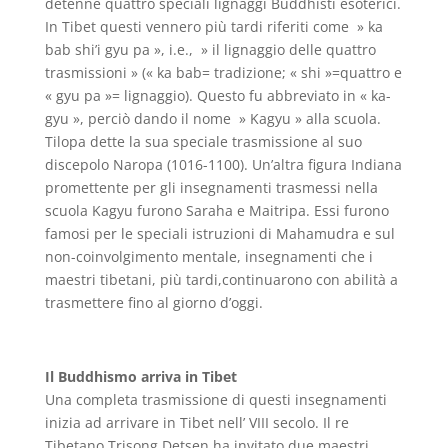
detenne quattro speciali lignaggi Buddhisti esoterici.
In Tibet questi vennero più tardi riferiti come » ka
bab shi’i gyu pa », i.e., » il lignaggio delle quattro
trasmissioni » (« ka bab= tradizione; « shi »=quattro e
« gyu pa »= lignaggio). Questo fu abbreviato in « ka-
gyu », perciò dando il nome » Kagyu » alla scuola.
Tilopa dette la sua speciale trasmissione al suo
discepolo Naropa (1016-1100). Un’altra figura Indiana
promettente per gli insegnamenti trasmessi nella
scuola Kagyu furono Saraha e Maitripa. Essi furono
famosi per le speciali istruzioni di Mahamudra e sul
non-coinvolgimento mentale, insegnamenti che i
maestri tibetani, più tardi,continuarono con abilità a
trasmettere fino al giorno d’oggi.
Il Buddhismo arriva in Tibet
Una completa trasmissione di questi insegnamenti
inizia ad arrivare in Tibet nell’ VIII secolo. Il re
Tibetano Trisong Detsen ha invitato due maestri