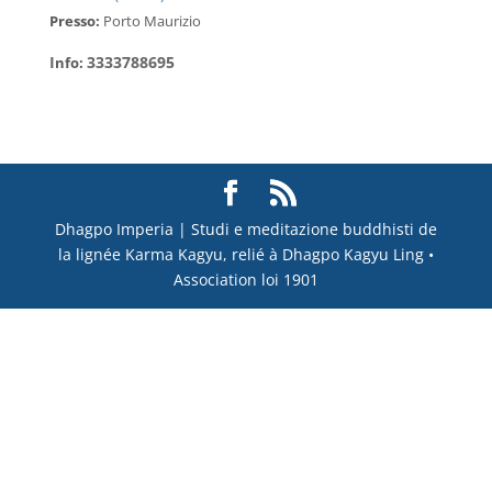
Presso:
Porto Maurizio
I
3333788695
nfo:
Dhagpo Imperia | Studi e meditazione buddhisti de
la lignée Karma Kagyu, relié à Dhagpo Kagyu Ling •
Association loi 1901